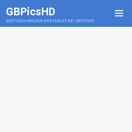
Skip
GBPicsHD
to
MENU
content
GÄSTEBUCHBILDER KOSTENLOS BEI GBPICSHD