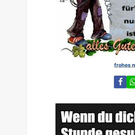
frohes 
Fa