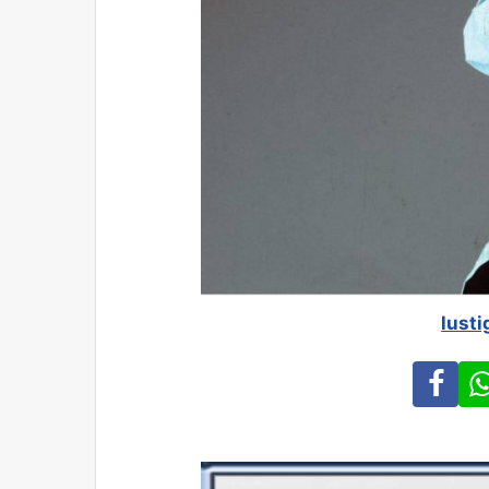
lusti
Fa