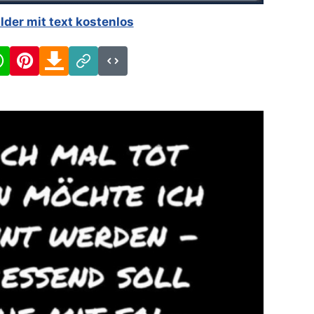
ilder mit text kostenlos
cebook
WhatsApp
Pinterest
Download
Link
Code