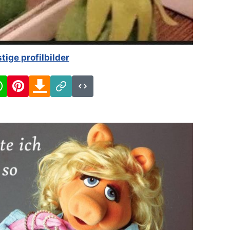
stige profilbilder
cebook
WhatsApp
Pinterest
Download
Link
Code