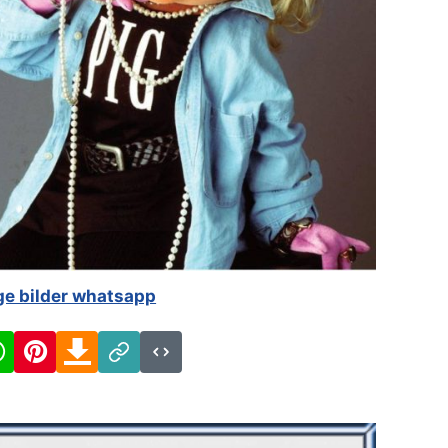
ge bilder whatsapp
cebook
WhatsApp
Pinterest
Download
Link
Code