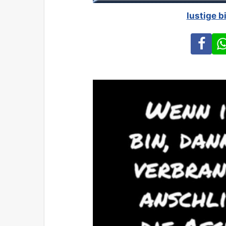
lustige b
Fa