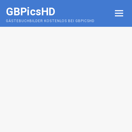
Skip
GBPicsHD
to
MENU
content
GÄSTEBUCHBILDER KOSTENLOS BEI GBPICSHD