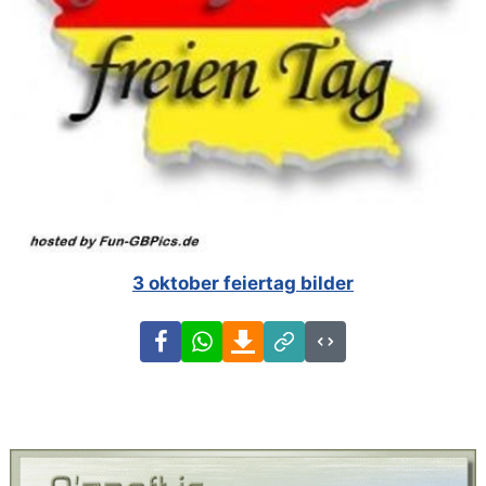
3 oktober feiertag bilder
Facebook
WhatsApp
Download
Link
Code