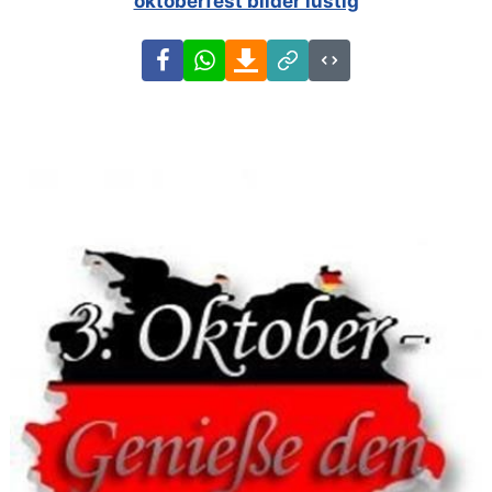
oktoberfest bilder lustig
Facebook
WhatsApp
Download
Link
Code