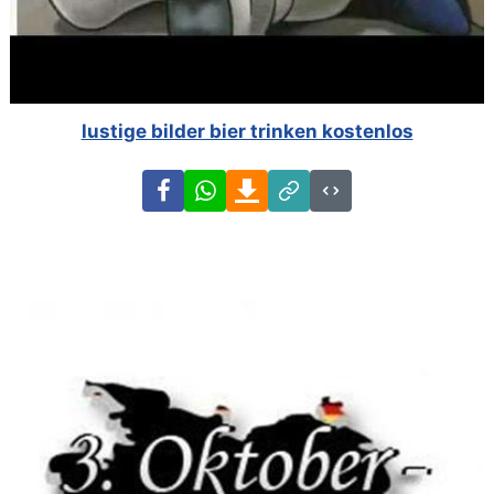
lustige bilder bier trinken kostenlos
Facebook
WhatsApp
Download
Link
Code