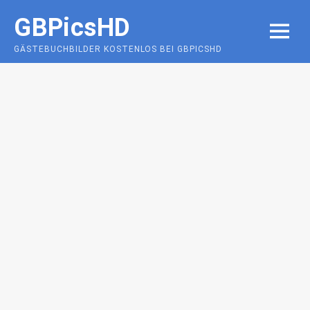
Skip
GBPicsHD
to
MENU
content
GÄSTEBUCHBILDER KOSTENLOS BEI GBPICSHD