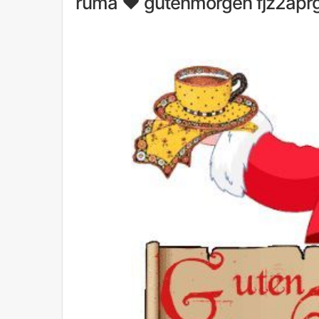
ruma ♥ gutenmorgen fjz2aprg