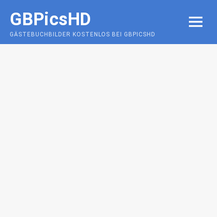
Skip
GBPicsHD
to
MENU
content
GÄSTEBUCHBILDER KOSTENLOS BEI GBPICSHD