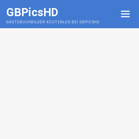
Skip
GBPicsHD
to
MENU
content
GÄSTEBUCHBILDER KOSTENLOS BEI GBPICSHD