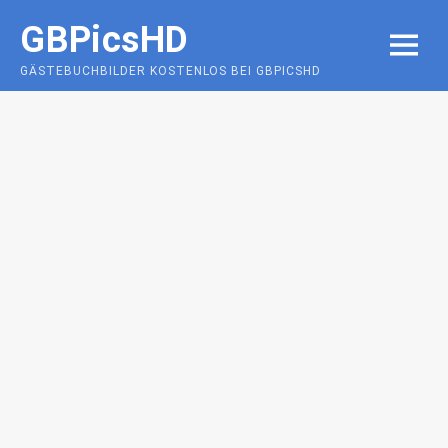
Skip
GBPicsHD
to
MENU
content
GÄSTEBUCHBILDER KOSTENLOS BEI GBPICSHD