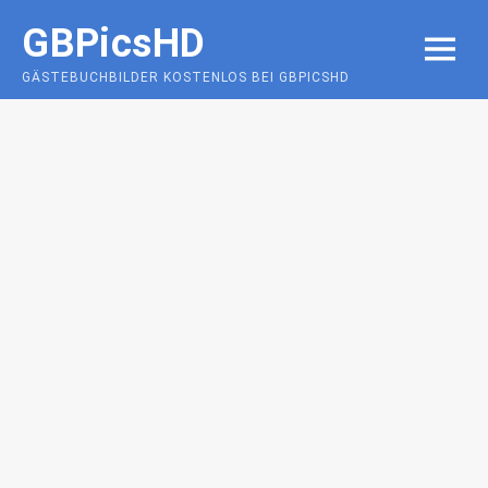
Skip
GBPicsHD
to
MENU
content
GÄSTEBUCHBILDER KOSTENLOS BEI GBPICSHD