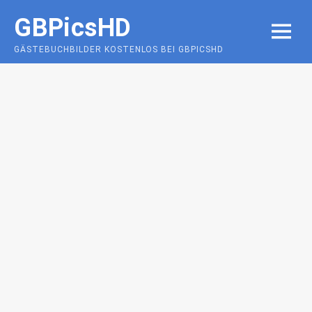
Skip
GBPicsHD
to
MENU
content
GÄSTEBUCHBILDER KOSTENLOS BEI GBPICSHD