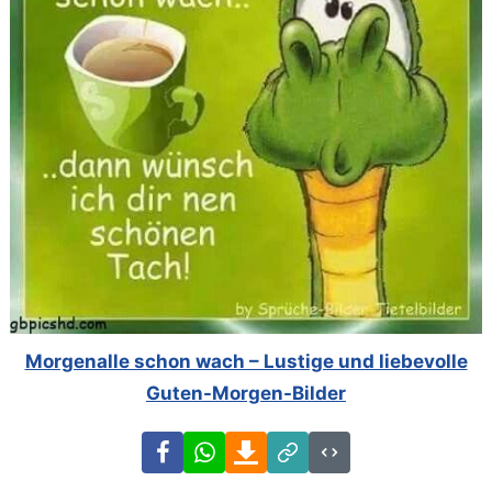
Morgenalle schon wach – Lustige und liebevolle
Guten-Morgen-Bilder
Facebook
WhatsApp
Download
Link
Code