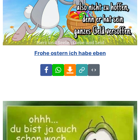
Frohe ostern ich habe eben
Facebook
WhatsApp
Download
Link
Code