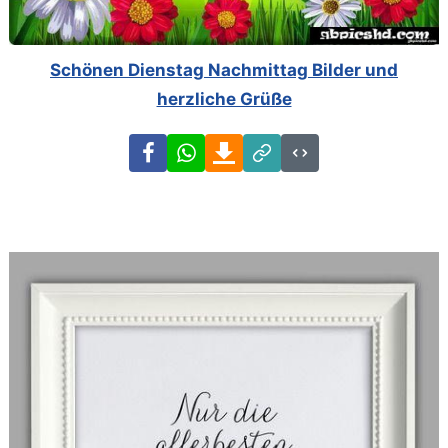
Schönen Dienstag Nachmittag Bilder und
herzliche Grüße
Facebook
WhatsApp
Download
Link
Code