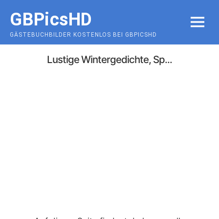
Skip
GBPicsHD
to
MENU
content
GÄSTEBUCHBILDER KOSTENLOS BEI GBPICSHD
Lustige Wintergedichte, Sp...