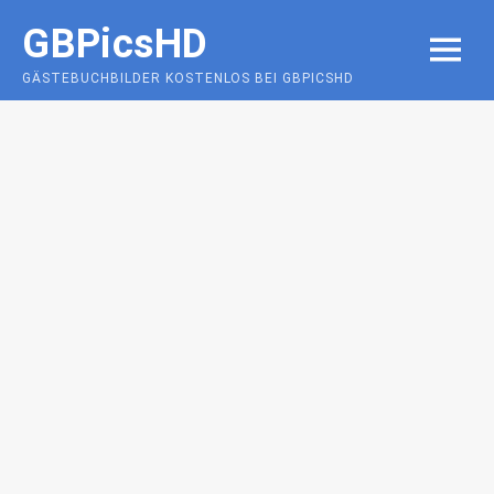
Skip
GBPicsHD
to
MENU
content
GÄSTEBUCHBILDER KOSTENLOS BEI GBPICSHD