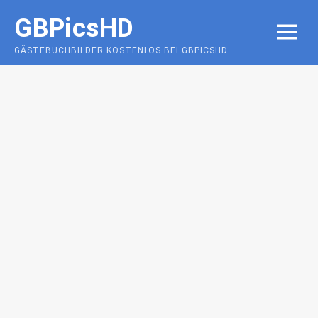
Skip
GBPicsHD
to
MENU
content
GÄSTEBUCHBILDER KOSTENLOS BEI GBPICSHD