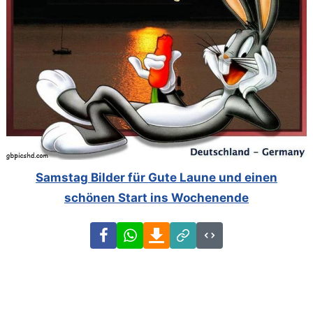
Samstag Bilder für Gute Laune und einen
schönen Start ins Wochenende
Facebook
WhatsApp
Download
Link
Code