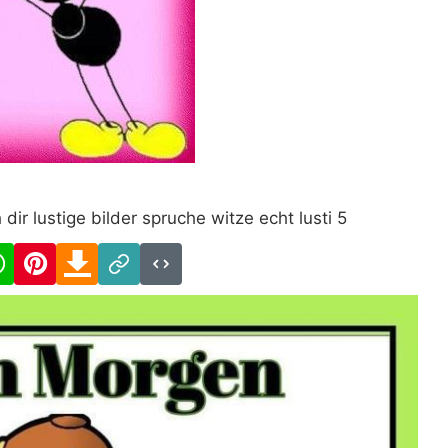
r lustige bilder spruche witze echt lusti 5
cebook
WhatsApp
Pinterest
Download
Link
Code