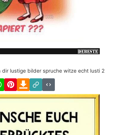
r lustige bilder spruche witze echt lusti 2
cebook
WhatsApp
Pinterest
Download
Link
Code