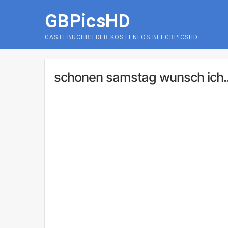
Skip
GBPicsHD
to
content
GÄSTEBUCHBILDER KOSTENLOS BEI GBPICSHD
schonen samstag wunsch ich..