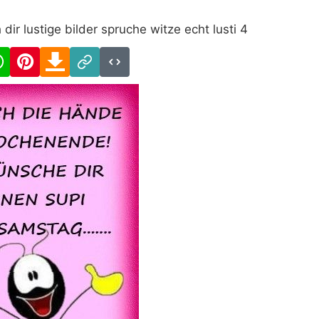
r lustige bilder spruche witze echt lusti 4
cebook
WhatsApp
Pinterest
Download
Link
Code