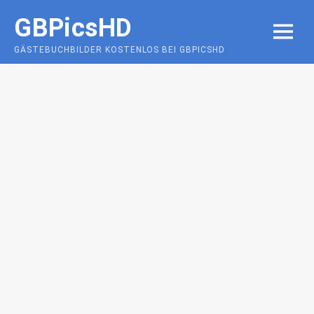
Skip
GBPicsHD
to
MENU
content
GÄSTEBUCHBILDER KOSTENLOS BEI GBPICSHD