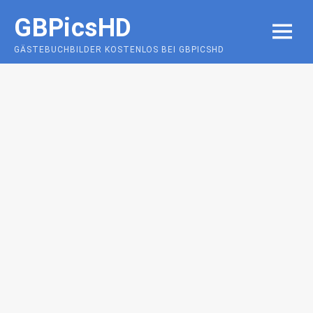
Skip
GBPicsHD
to
MENU
content
GÄSTEBUCHBILDER KOSTENLOS BEI GBPICSHD