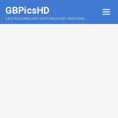
Skip
GBPicsHD
to
MENU
content
GÄSTEBUCHBILDER KOSTENLOS BEI GBPICSHD