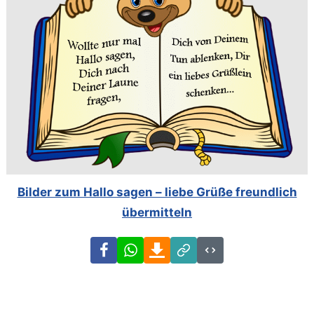
Bilder zum Hallo sagen – liebe Grüße freundlich
übermitteln
Facebook
WhatsApp
Download
Link
Code