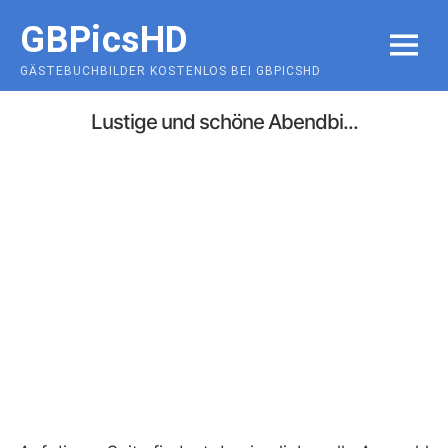
Skip
GBPicsHD
to
MENU
content
GÄSTEBUCHBILDER KOSTENLOS BEI GBPICSHD
Lustige und schöne Abendbi...