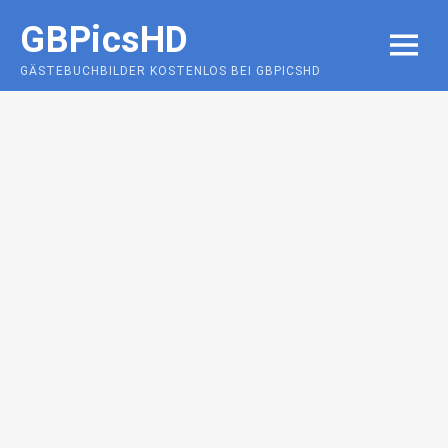
Skip
GBPicsHD
to
MENU
content
GÄSTEBUCHBILDER KOSTENLOS BEI GBPICSHD