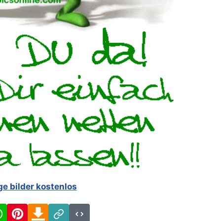
ge bilder kostenlos
cebook
WhatsApp
Pinterest
Download
Link
Code