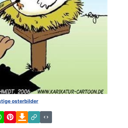
stige osterbilder
cebook
WhatsApp
Pinterest
Download
Link
Code