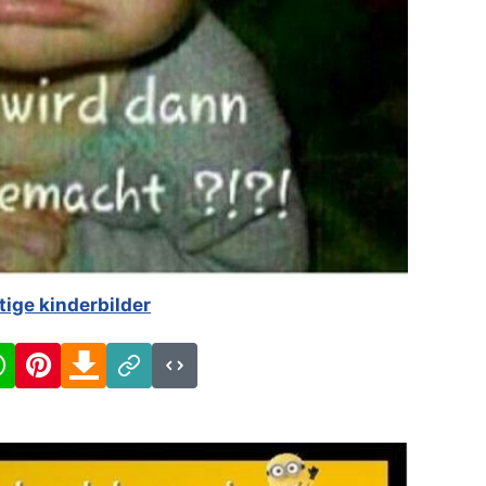
tige kinderbilder
cebook
WhatsApp
Pinterest
Download
Link
Code