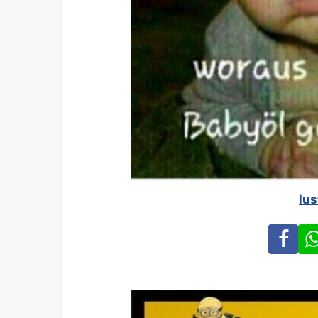
lus
Fa