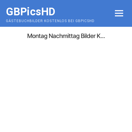
Skip
GBPicsHD
to
MENU
content
GÄSTEBUCHBILDER KOSTENLOS BEI GBPICSHD
Montag Nachmittag Bilder K...