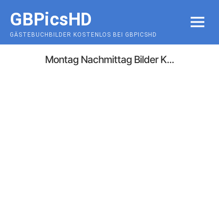
Skip
GBPicsHD
to
MENU
content
GÄSTEBUCHBILDER KOSTENLOS BEI GBPICSHD
Montag Nachmittag Bilder K...