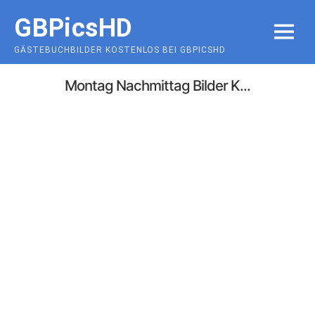
Skip
GBPicsHD
to
MENU
content
GÄSTEBUCHBILDER KOSTENLOS BEI GBPICSHD
Montag Nachmittag Bilder K...