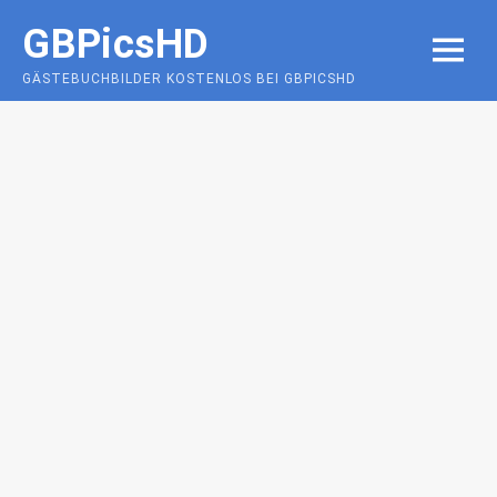
Skip
GBPicsHD
to
MENU
content
GÄSTEBUCHBILDER KOSTENLOS BEI GBPICSHD