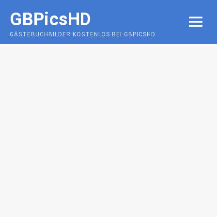
Skip
GBPicsHD
to
MENU
content
GÄSTEBUCHBILDER KOSTENLOS BEI GBPICSHD