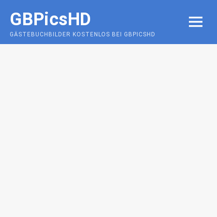
Skip
GBPicsHD
to
MENU
content
GÄSTEBUCHBILDER KOSTENLOS BEI GBPICSHD