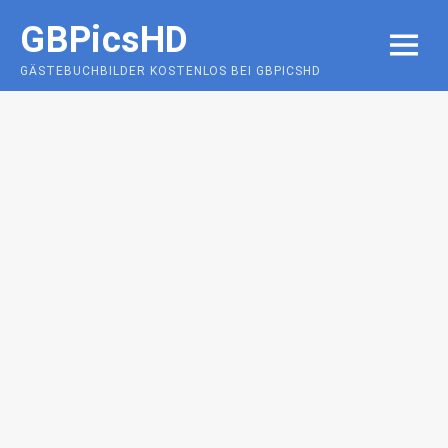
Skip
GBPicsHD
to
MENU
content
GÄSTEBUCHBILDER KOSTENLOS BEI GBPICSHD