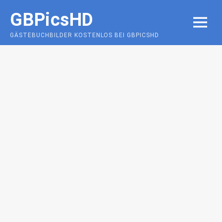
Skip
GBPicsHD
to
MENU
content
GÄSTEBUCHBILDER KOSTENLOS BEI GBPICSHD