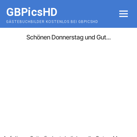
Skip
GBPicsHD
to
MENU
content
GÄSTEBUCHBILDER KOSTENLOS BEI GBPICSHD
Schönen Donnerstag und Gut...