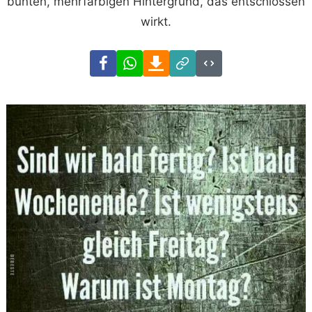
bunten, mehrfarbigen Hintergrund, das entschlossen
wirkt.
Facebook
WhatsApp
Download
Link
Code