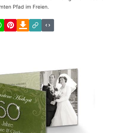
ten Pfad im Freien.
cebook
WhatsApp
Pinterest
Download
Link
Code