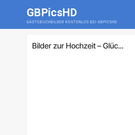
Skip
GBPicsHD
to
content
GÄSTEBUCHBILDER KOSTENLOS BEI GBPICSHD
Bilder zur Hochzeit – Glüc...