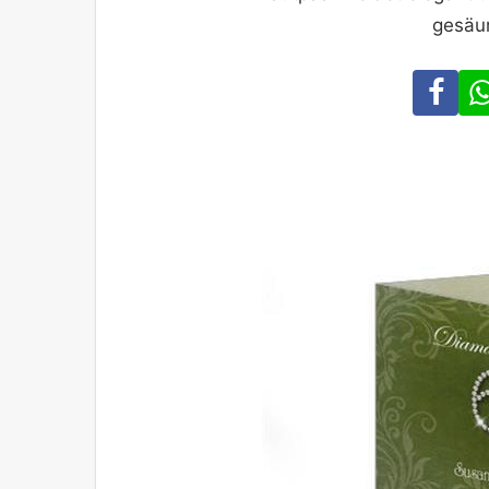
gesäum
Fa