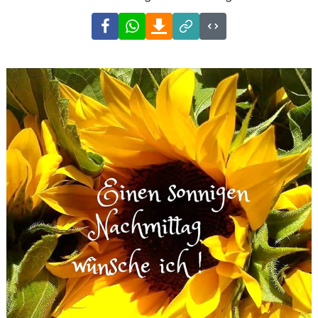
Facebook
WhatsApp
Download
Link
Code