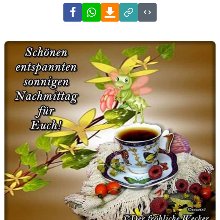
Facebook
WhatsApp
Download
Link
Code