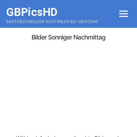
Skip
GBPicsHD
to
MENU
content
GÄSTEBUCHBILDER KOSTENLOS BEI GBPICSHD
Bilder Sonniger Nachmittag