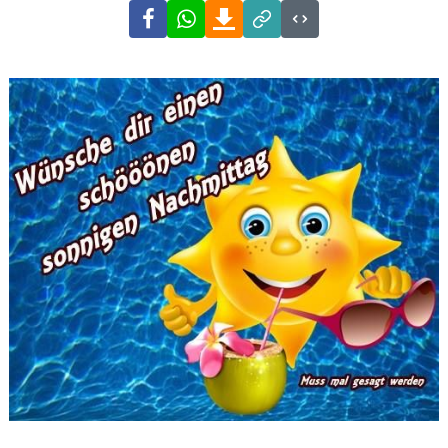
Facebook
WhatsApp
Download
Link
Code