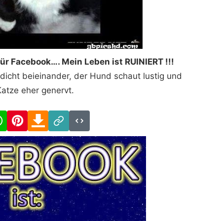
ür Facebook…. Mein Leben ist RUINIERT !!!
dicht beieinander, der Hund schaut lustig und
Katze eher genervt.
cebook
WhatsApp
Pinterest
Download
Link
Code