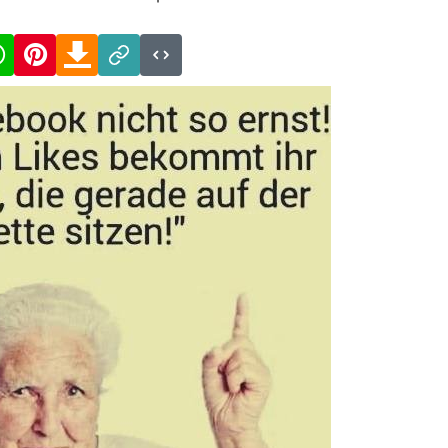
cebook
WhatsApp
Pinterest
Download
Link
Code