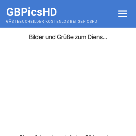
Skip
GBPicsHD
to
MENU
content
GÄSTEBUCHBILDER KOSTENLOS BEI GBPICSHD
Bilder und Grüße zum Diens...