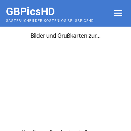
Skip
GBPicsHD
to
MENU
content
GÄSTEBUCHBILDER KOSTENLOS BEI GBPICSHD
Bilder und Grußkarten zur...