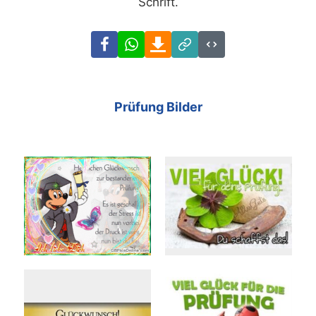
Schrift.
Facebook
WhatsApp
Download
Link
Code
Prüfung Bilder