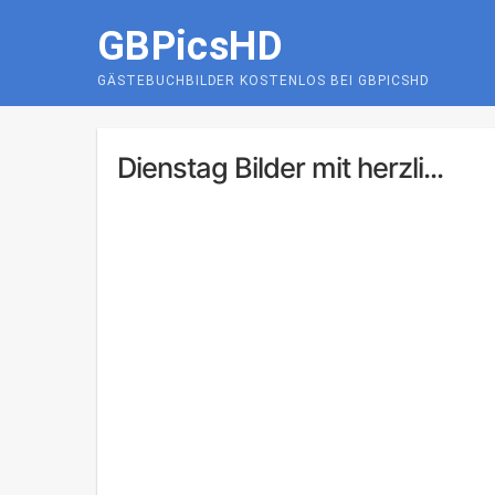
Skip
GBPicsHD
to
content
GÄSTEBUCHBILDER KOSTENLOS BEI GBPICSHD
Dienstag Bilder mit herzli...