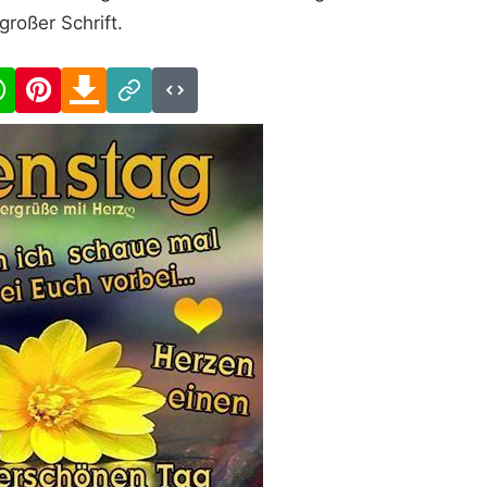
großer Schrift.
cebook
WhatsApp
Pinterest
Download
Link
Code