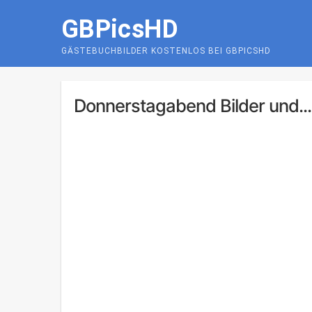
Skip
GBPicsHD
to
content
GÄSTEBUCHBILDER KOSTENLOS BEI GBPICSHD
Donnerstagabend Bilder und...