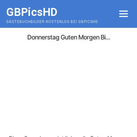
Skip
GBPicsHD
to
MENU
content
GÄSTEBUCHBILDER KOSTENLOS BEI GBPICSHD
Donnerstag Guten Morgen Bi...