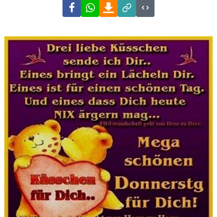
Facebook
WhatsApp
Download
Link
Code