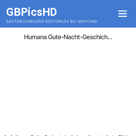
Skip
GBPicsHD
to
MENU
content
GÄSTEBUCHBILDER KOSTENLOS BEI GBPICSHD
Humana Gute-Nacht-Geschich...