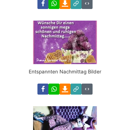
Facebook
WhatsApp
Download
Link
Code
Entspannten Nachmittag Bilder
Facebook
WhatsApp
Download
Link
Code