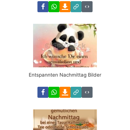
Facebook
WhatsApp
Download
Link
Code
Entspannten Nachmittag Bilder
Facebook
WhatsApp
Download
Link
Code