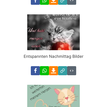
Link
Code
Entspannten Nachmittag Bilder
Facebook
WhatsApp
Download
Link
Code