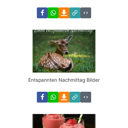
Facebook
WhatsApp
Download
Link
Code
Entspannten Nachmittag Bilder
Facebook
WhatsApp
Download
Link
Code