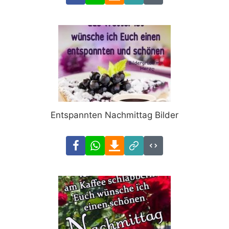
Link
Code
Entspannten Nachmittag Bilder
Facebook
WhatsApp
Download
Link
Code