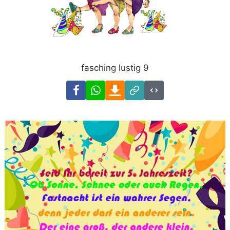
fasching lustig 9
Facebook
WhatsApp
Download
Link
Code