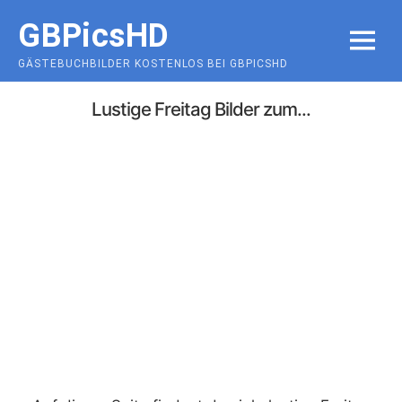
Skip
GBPicsHD
to
MENU
content
GÄSTEBUCHBILDER KOSTENLOS BEI GBPICSHD
Lustige Freitag Bilder zum...