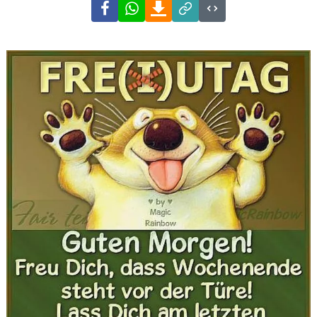
Facebook
WhatsApp
Download
Link
Code