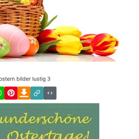
ostern bilder lustig 3
cebook
WhatsApp
Pinterest
Download
Link
Code