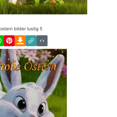
ostern bilder lustig 5
cebook
WhatsApp
Pinterest
Download
Link
Code