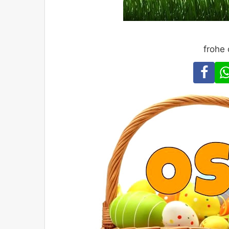
frohe 
Fa