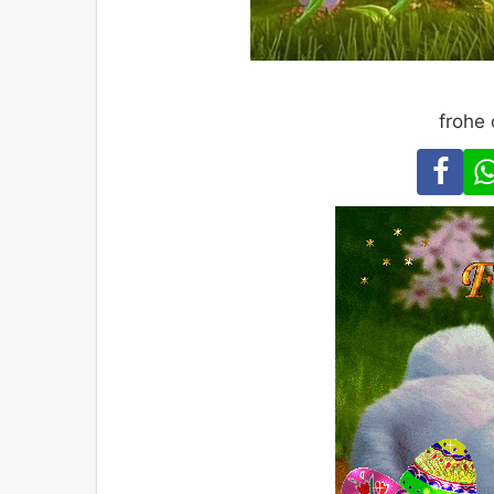
frohe 
Fa