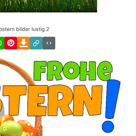
ostern bilder lustig 2
cebook
WhatsApp
Pinterest
Download
Link
Code