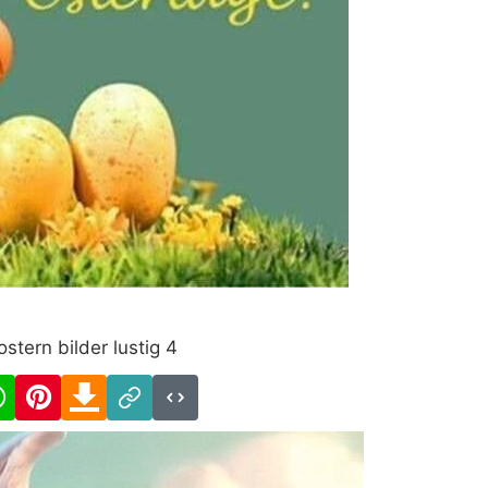
ostern bilder lustig 4
cebook
WhatsApp
Pinterest
Download
Link
Code