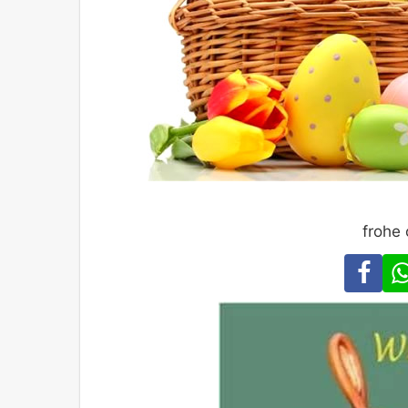
frohe 
Fa