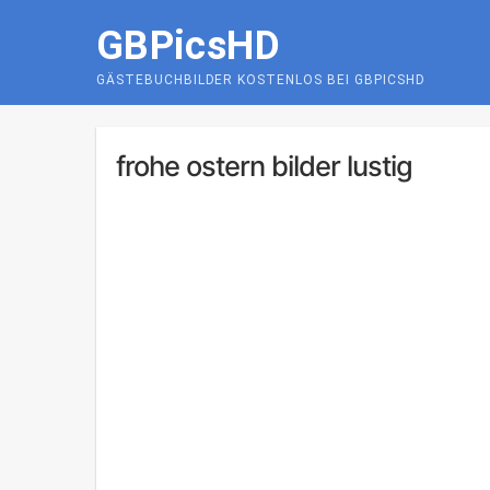
Skip
GBPicsHD
to
content
GÄSTEBUCHBILDER KOSTENLOS BEI GBPICSHD
frohe ostern bilder lustig