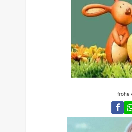
frohe 
Fa