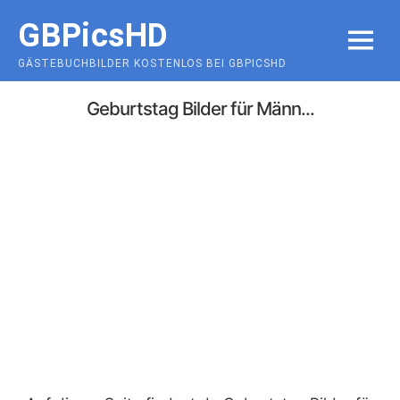
Skip
GBPicsHD
to
MENU
content
GÄSTEBUCHBILDER KOSTENLOS BEI GBPICSHD
Geburtstag Bilder für Männ...