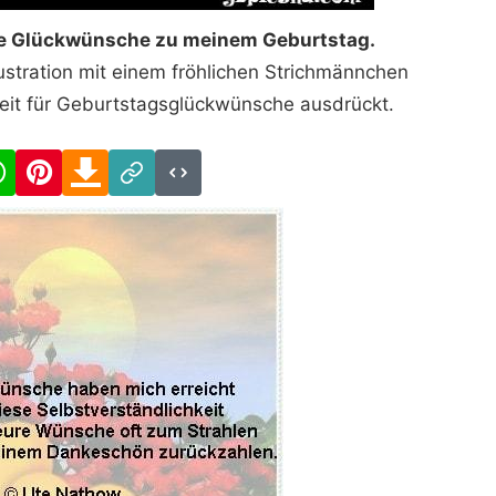
die Glückwünsche zu meinem Geburtstag.
ustration mit einem fröhlichen Strichmännchen
keit für Geburtstagsglückwünsche ausdrückt.
cebook
WhatsApp
Pinterest
Download
Link
Code