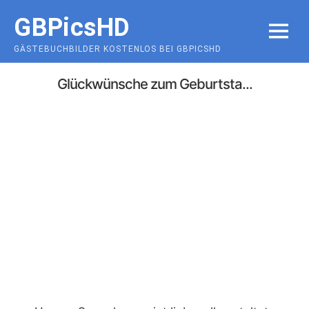
Skip
GBPicsHD
to
MENU
content
GÄSTEBUCHBILDER KOSTENLOS BEI GBPICSHD
Glückwünsche zum Geburtsta...