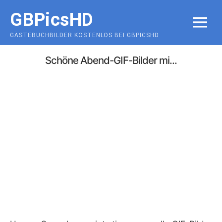
Skip
GBPicsHD
to
MENU
content
GÄSTEBUCHBILDER KOSTENLOS BEI GBPICSHD
Schöne Abend-GIF-Bilder mi...