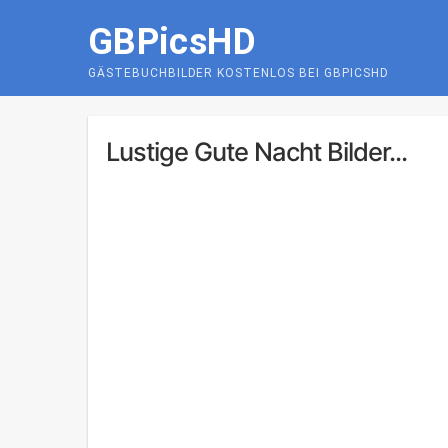
Skip
GBPicsHD
to
content
GÄSTEBUCHBILDER KOSTENLOS BEI GBPICSHD
Lustige Gute Nacht Bilder...