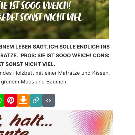
INEM LEBEN SAGT, ICH SOLLE ENDLICH INS
TRATZE." PROS: SIE IST SOOO WEICH! CONS:
ET SONST NICHT VIEL.
ndes Holzbett mit einer Matratze und Kissen,
 grünem Moos und Bäumen.
cebook
WhatsApp
Pinterest
Download
Link
Code