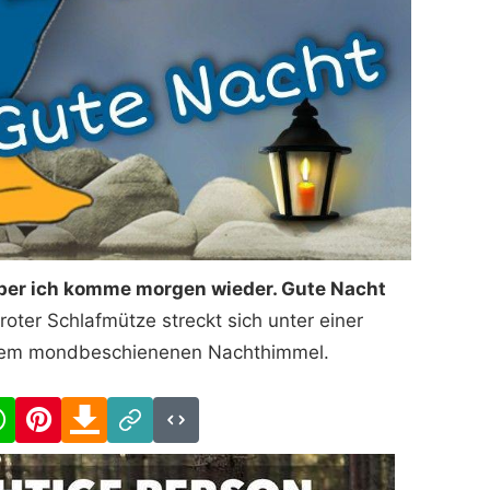
 aber ich komme morgen wieder. Gute Nacht
oter Schlafmütze streckt sich unter einer
inem mondbeschienenen Nachthimmel.
cebook
WhatsApp
Pinterest
Download
Link
Code