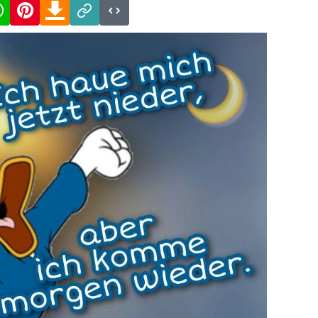
cebook
WhatsApp
Pinterest
Download
Link
Code