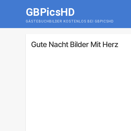
Skip
GBPicsHD
to
content
GÄSTEBUCHBILDER KOSTENLOS BEI GBPICSHD
Gute Nacht Bilder Mit Herz