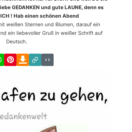
E, liebe GEDANKEN und gute LAUNE, denn es
DICH ! Hab einen schönen Abend
mit weißen Sternen und Blumen, darauf ein
d ein liebevoller Gruß in weißer Schrift auf
Deutsch.
cebook
WhatsApp
Pinterest
Download
Link
Code