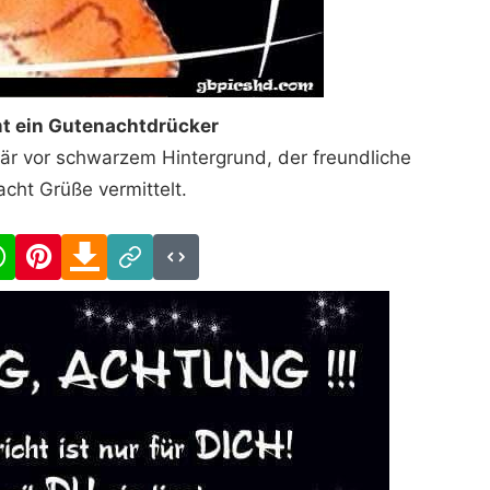
t ein Gutenachtdrücker
Bär vor schwarzem Hintergrund, der freundliche
cht Grüße vermittelt.
cebook
WhatsApp
Pinterest
Download
Link
Code